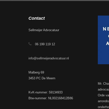
Contact
Sellmeijer Advocatuur
06 199 119 12
info@sellmeijeradvocatuur.nl
Malberg 69
3453 PC De Meern
Mr. Cha
advocaa
KvK-nummer: 59134933
Orde va
Btw-nummer: NL002168412B86
arrondi
onderhou