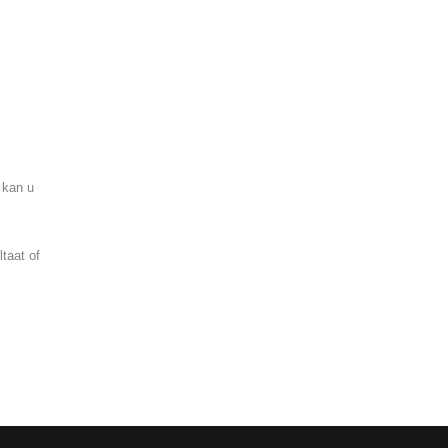
 kan u
taat of