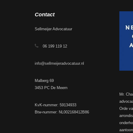
Contact
Sellmeijer Advocatuur
06 199 119 12
info@sellmeijeradvocatuur.nl
Malberg 69
3453 PC De Meern
Mr. Cha
advocaa
KvK-nummer: 59134933
Orde va
Btw-nummer: NL002168412B86
arrondi
onderhou
aantoon