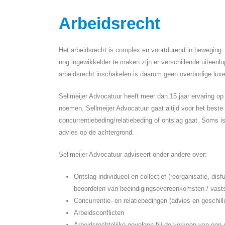
Arbeidsrecht
Het arbeidsrecht is complex en voortdurend in beweging. E
nog ingewikkelder te maken zijn er verschillende uiteen
arbeidsrecht inschakelen is daarom geen overbodige luxe
Sellmeijer Advocatuur heeft meer dan 15 jaar ervaring op
noemen. Sellmeijer Advocatuur gaat altijd voor het best
concurrentiebeding/relatiebeding of ontslag gaat. Soms i
advies op de achtergrond.
Sellmeijer Advocatuur adviseert onder andere over:
Ontslag individueel en collectief (reorganisatie, dis
beoordelen van beeindigingsovereenkomsten / vast
Concurrentie- en relatiebedingen (advies en geschill
Arbeidsconflicten
Arbeidsrechtelijke gevolgen bij de verkoop van ee