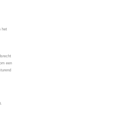
m het
dsrecht
 om een
sturend
g,