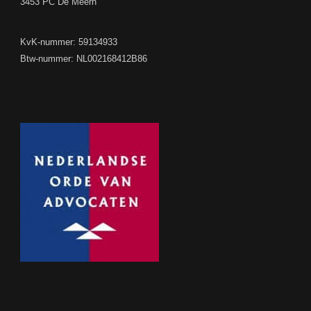
3453 PC De Meern
KvK-nummer: 59134933
Btw-nummer: NL002168412B86