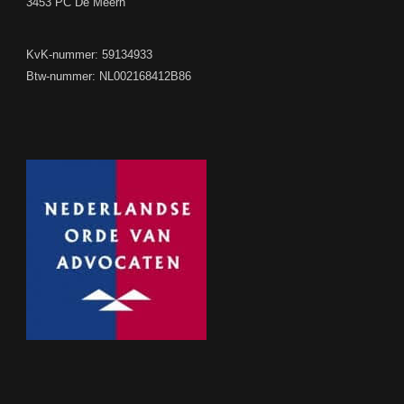
3453 PC De Meern
KvK-nummer: 59134933
Btw-nummer: NL002168412B86