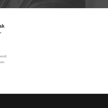
ak
–
wordt
een