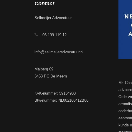
Contact
Sellmeijer Advocatuur
06 199 119 12
info@sellmeijeradvocatuur.nl
Malberg 69
3453 PC De Meern
Mr. Cha
advocaa
KvK-nummer: 59134933
Orde va
Btw-nummer: NL002168412B86
arrondi
onderhou
aantoon
kunde o