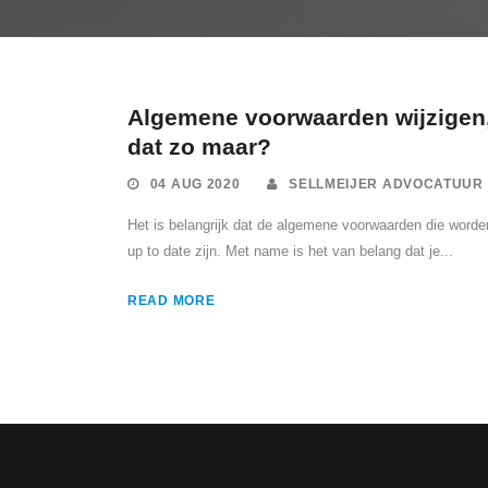
Algemene voorwaarden wijzigen
dat zo maar?
04 AUG 2020
SELLMEIJER ADVOCATUUR
Het is belangrijk dat de algemene voorwaarden die worde
up to date zijn. Met name is het van belang dat je...
READ MORE