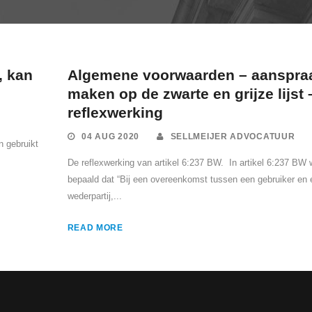
, kan
Algemene voorwaarden – aanspra
maken op de zwarte en grijze lijst 
reflexwerking
04 AUG 2020
SELLMEIJER ADVOCATUUR
n gebruikt
De reflexwerking van artikel 6:237 BW. In artikel 6:237 BW 
bepaald dat “Bij een overeenkomst tussen een gebruiker en 
wederpartij,...
READ MORE